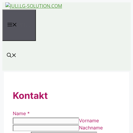
Zum
Inhalt
springen
MENÜ
Kontakt
Name
*
Vorname
Nachname